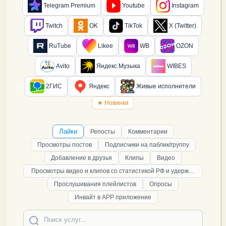
Telegram Premium
Youtube
Instagram
Twitch
OK
TikTok
X (Twitter)
RuTube
Likee
WB
OZON
Avito
Яндекс Музыка
WIBES
2ГИС
Яндекс
Живые исполнители
★ Новинки
Лайки
Репосты
Комментарии
Просмотры постов
Подписчики на паблик/группу
Добавление в друзья
Клипы
Видео
Просмотры видео и клипов со статистикой РФ и удержанием
Прослушивания плейлистов
Опросы
Инвайт в APP приложение