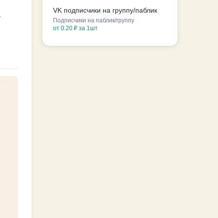
VK подписчики на группу/паблик
,
Подписчики на паблик/группу
·
от 0.20 ₽ за 1шт