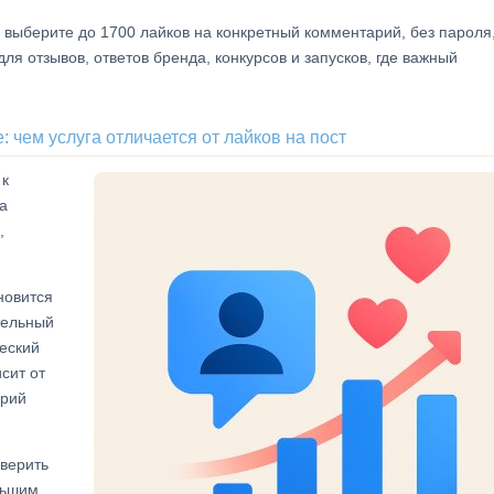
 выберите до 1700 лайков на конкретный комментарий, без пароля
ля отзывов, ответов бренда, конкурсов и запусков, где важный
 чем услуга отличается от лайков на пост
 к
а
,
новится
тельный
ческий
сит от
арий
верить
льшим