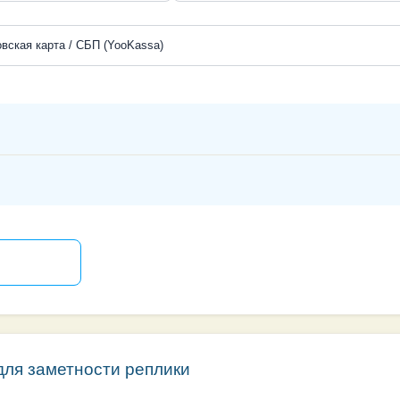
вская карта / СБП (YooKassa)
для заметности реплики