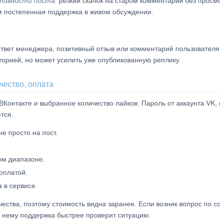
тивности поста:
резкий скачок на старом комментарии без просм
ем постепенная поддержка в живом обсуждении.
ответ менеджера, позитивный отзыв или комментарий пользователя
торией, но может усилить уже опубликованную реплику.
ичество, оплата
Контакте и выбранное количество лайков. Пароль от аккаунта VK,
тся.
е просто на пост.
ом диапазоне.
оплатой.
 в сервисе.
ства, поэтому стоимость видна заранее. Если возник вопрос по с
по нему поддержка быстрее проверит ситуацию.