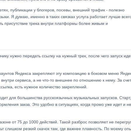
сетях, публикации у блогеров, посевы, внешний трафик - полезно
ыки. Я думаю, именно в таких связках услуга работает лучше всего
ать присутствие трека внутри платформы более живым и
чику нужно передать ссылку на нужный трек, после чего запуск иде
каунтов Яндекса закрепляют эту композицию в боковом меню Янде
внутри сервиса, а не что-то внешнее по отношению к нему. За сче
 ссылка, есть нужное количество закреплений.
дит для большинства русскоязычных музыкальных запусков. Старт,
рмления закза. Это удобно в ситуациях, когда промо уже идет и не
зоне от 75 до 1000 действий. Такой разброс позволяет не перегру
ьт слишком резкий скачок там, где важнее плавность. По моему опы