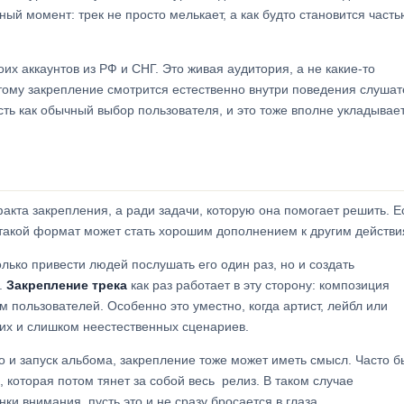
ый момент: трек не просто мелькает, а как будто становится часть
их аккаунтов из РФ и СНГ. Это живая аудитория, а не какие-то
тому закрепление смотрится естественно внутри поведения слушат
ть как обычный выбор пользователя, и это тоже вполне укладывает
акта закрепления, а ради задачи, которую она помогает решить. Е
, такой формат может стать хорошим дополнением к другим действи
лько привести людей послушать его один раз, но и создать
.
Закрепление трека
как раз работает в эту сторону: композиция
пользователей. Особенно это уместно, когда артист, лейбл или
ких и слишком неестественных сценариев.
но и запуск альбома, закрепление тоже может иметь смысл. Часто б
 которая потом тянет за собой весь релиз. В таком случае
и внимания, пусть это и не сразу бросается в глаза.