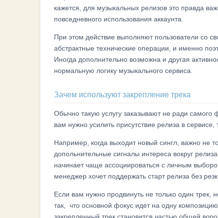
кажется, для музыкальных релизов это правда важн
повседневного использования аккаунта.
При этом действие выполняют пользователи со сво
абстрактные технические операции, и именно поэ
Иногда дополнительно возможна и другая активнос
нормальную логику музыкального сервиса.
Зачем используют закрепление трека
Обычно такую услугу заказывают не ради самого ф
вам нужно усилить присутствие релиза в сервисе
Например, когда выходит новый сингл, важно не то
допольнительные сигналы интереса вокруг релиза
начинает чаще ассоциироваться с личным выбором 
менеджер хочет поддержать старт релиза без рез
Если вам нужно продвинуть не только один трек, 
так, что основной фокус идет на одну композицию,
закрепленный трек становится частью общей воронк