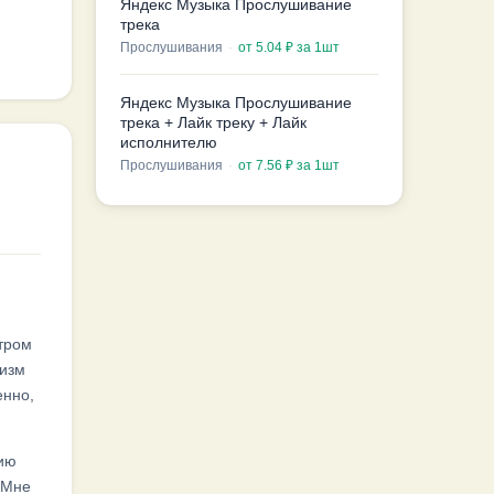
Яндекс Музыка Прослушивание
трека
Прослушивания
·
от 5.04 ₽ за 1шт
Яндекс Музыка Прослушивание
трека + Лайк треку + Лайк
исполнителю
Прослушивания
·
от 7.56 ₽ за 1шт
и
стром
низм
енно,
цию
 Мне