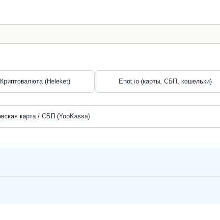
Криптовалюта (Heleket)
Enot.io (карты, СБП, кошельки)
вская карта / СБП (YooKassa)