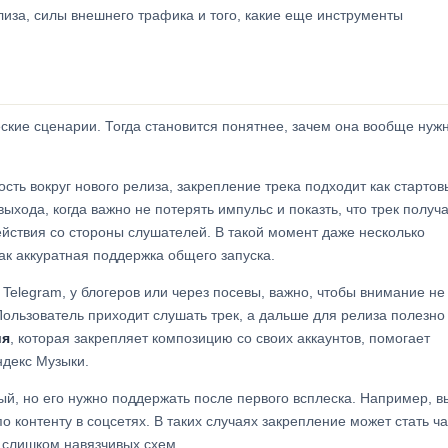
лиза, силы внешнего трафика и того, какие еще инструменты
еские сценарии. Тогда становится понятнее, зачем она вообще нужн
сть вокруг нового релиза, закрепление трека подходит как стартов
ыхода, когда важно не потерять импульс и показть, что трек получ
йствия со стороны слушателей. В такой момент даже несколько
как аккуратная поддержка общего запуска.
 Telegram, у блогеров или через посевы, важно, чтобы внимание не
Пользователь приходит слушать трек, а дальше для релиза полезно
ия
, которая закрепляет композицию со своих аккаунтов, помогает
ндекс Музыки.
вый, но его нужно поддержать после первого всплеска. Например, 
по контенту в соцсетях. В таких случаях закрепление может стать ч
и слишком навязчивых схем.