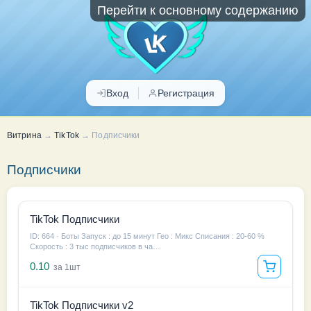
Перейти к основному содержанию
Вход
Регистрация
Витрина
→
TikTok
→
Подписчики
Подписчики
TikTok Подписчики
ID: 664 · Боты Запуск : до 15 минут Гео : Микс Списания : 20-60 %
Скорость : 3 тыс подписчиков в ча…
0.10
за 1шт
TikTok Подписчики v2