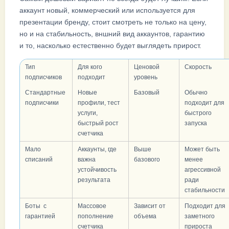
аккаунт новый, коммерческий или используется для
презентации бренду, стоит смотреть не только на цену,
но и на стабильность, вншний вид аккаунтов, гарантию
и то, насколько естественно будет выглядеть прирост.
Тип
Для кого
Ценовой
Скорость
подписчиков
подходит
уровень
Стандартные
Новые
Базовый
Обычно
подписчики
профили, тест
подходит для
услуги,
быстрого
быстрый рост
запуска
счетчика
Мало
Аккаунты, где
Выше
Может быть
списаний
важна
базового
менее
устойчивость
агрессивной
результата
ради
стабильности
Боты с
Массовое
Зависит от
Подходит для
гарантией
пополнение
объема
заметного
счетчика
прироста