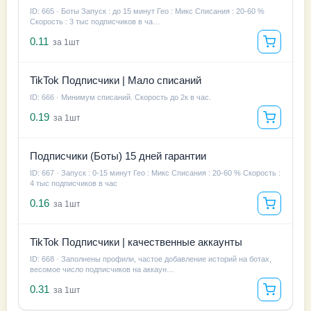
ID: 665 · Боты Запуск : до 15 минут Гео : Микс Списания : 20-60 %
Скорость : 3 тыс подписчиков в ча…
0.11
за 1шт
TikTok Подписчики | Мало списаний
ID: 666 · Минимум списаний. Скорость до 2к в час.
0.19
за 1шт
Подписчики (Боты) 15 дней гарантии
ID: 667 · Запуск : 0-15 минут Гео : Микс Списания : 20-60 % Скорость :
4 тыс подписчиков в час
0.16
за 1шт
TikTok Подписчики | качественные аккаунты
ID: 668 · Заполнены профили, частое добавление историй на ботах,
весомое число подписчиков на аккаун…
0.31
за 1шт