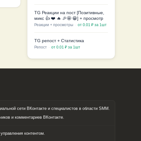
TG Реакции на пост [Позитивные,
микс 👍 ❤️ 🔥 🎉🤩 😁] + просмотр
Реакции + просмотры
·
от 0.01 ₽ за 1шт
TG репост + Статистика
Репост
·
от 0.01 ₽ за 1шт
иальной сети ВКонтакте и специалистов в области SMM.
чиков и комментариев ВКонтакте.
управления контентом.