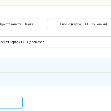
Криптовалюта (Heleket)
Enot.io (карты, СБП, кошельки)
вская карта / СБП (YooKassa)