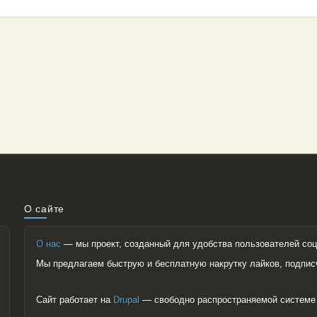
О сайте
О нас
— мы проект, созданный для удобства пользователей соц
Мы предлагаем быструю и бесплатную накрутку лайков, подпис
Сайт работает на
Drupal
— свободно распространяемой системе 