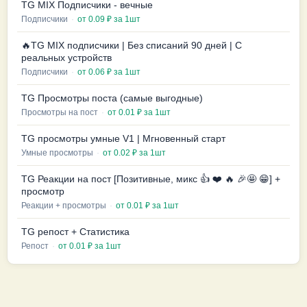
TG MIX Подписчики - вечные
Подписчики
·
от 0.09 ₽ за 1шт
🔥TG MIX подписчики | Без списаний 90 дней | С
реальных устройств
Подписчики
·
от 0.06 ₽ за 1шт
TG Просмотры поста (самые выгодные)
Просмотры на пост
·
от 0.01 ₽ за 1шт
TG просмотры умные V1 | Мгновенный старт
Умные просмотры
·
от 0.02 ₽ за 1шт
TG Реакции на пост [Позитивные, микс 👍 ❤️ 🔥 🎉🤩 😁] +
просмотр
Реакции + просмотры
·
от 0.01 ₽ за 1шт
TG репост + Статистика
Репост
·
от 0.01 ₽ за 1шт