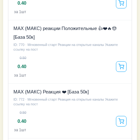
0.40
за 1шт
MAX (МАКС) реакции Положительные 👍❤️🔥😍
[База 50к]
ID: 770 · Мгновенный старт Реакции на открытые каналы Укажите
ссылку на пост
0.50
0.40
за 1шт
MAX (МАКС) Реакция ❤️ [База 50к]
ID: 772 · Мгновенный старт Реакция на открытые каналы Укажите
ссылку на пост
0.50
0.40
за 1шт