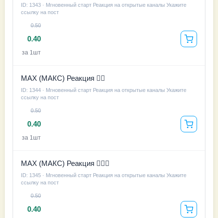
ID: 1343 · Мгновенный старт Реакция на открытые каналы Укажите
ссылку на пост
0.50
0.40
за 1шт
MAX (МАКС) Реакция 🤷‍♂️
ID: 1344 · Мгновенный старт Реакция на открытые каналы Укажите
ссылку на пост
0.50
0.40
за 1шт
MAX (МАКС) Реакция 👩‍❤️‍👨
ID: 1345 · Мгновенный старт Реакция на открытые каналы Укажите
ссылку на пост
0.50
0.40