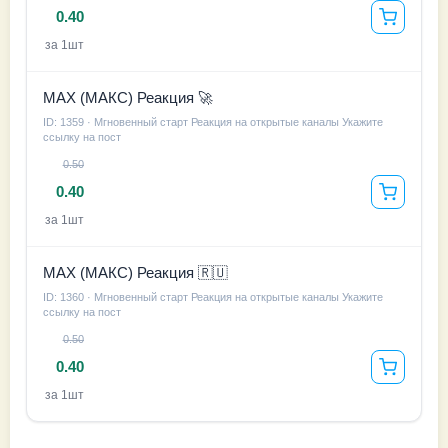
0.40
за 1шт
MAX (МАКС) Реакция 🚀
ID: 1359 · Мгновенный старт Реакция на открытые каналы Укажите
ссылку на пост
0.50
0.40
за 1шт
MAX (МАКС) Реакция 🇷🇺
ID: 1360 · Мгновенный старт Реакция на открытые каналы Укажите
ссылку на пост
0.50
0.40
за 1шт