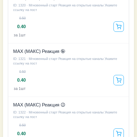
ID: 1320 · Мгновенный старт Реакция на открытые каналы Укажите
ссылку на пост
0.50
0.40
за 1шт
MAX (МАКС) Реакция 🤪
ID: 1321 · Мгновенный старт Реакция на открытые каналы Укажите
ссылку на пост
0.50
0.40
за 1шт
MAX (МАКС) Реакция 😉
ID: 1322 · Мгновенный старт Реакция на открытые каналы Укажите
ссылку на пост
0.50
0.40