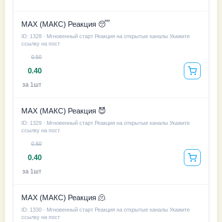
MAX (МАКС) Реакция 😴
ID: 1328 · Мгновенный старт Реакция на открытые каналы Укажите
ссылку на пост
0.50
0.40
за 1шт
MAX (МАКС) Реакция 😈
ID: 1329 · Мгновенный старт Реакция на открытые каналы Укажите
ссылку на пост
0.50
0.40
за 1шт
MAX (МАКС) Реакция 🫠
ID: 1330 · Мгновенный старт Реакция на открытые каналы Укажите
ссылку на пост