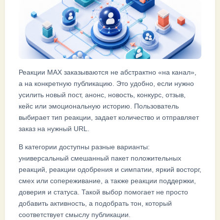
Реакции MAX заказываются не абстрактно «на канал»,
а на конкретную публикацию. Это удобно, если нужно
усилить новый пост, анонс, новость, конкурс, отзыв,
кейс или эмоциональную историю. Пользователь
выбирает тип реакции, задает количество и отправляет
заказ на нужный URL.
В категории доступны разные варианты:
универсальный смешанный пакет положительных
реакций, реакции одобрения и симпатии, яркий восторг,
смех или сопереживание, а также реакции поддержки,
доверия и статуса. Такой выбор помогает не просто
добавить активность, а подобрать тон, который
соответствует смыслу публикации.