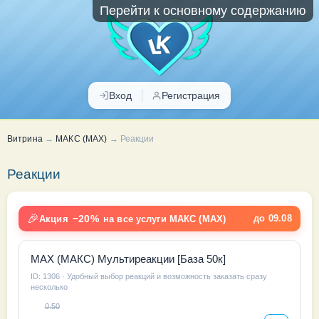
Перейти к основному содержанию
Вход
Регистрация
Витрина
→
МАКС (MAX)
→
Реакции
Реакции
🎉
−20%
до 09.08
Акция
на все услуги
МАКС (MAX)
MAX (МАКС) Мультиреакции [База 50к]
ID: 1306 · Удобный выбор реакций и возможность заказать сразу
несколько
0.50