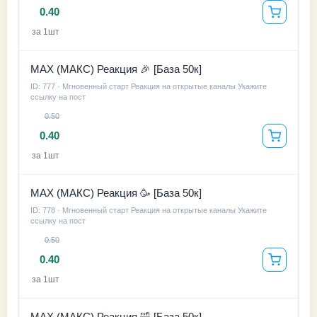
0.40
за 1шт
MAX (МАКС) Реакция 🎉 [База 50к]
ID: 777 · Мгновенный старт Реакция на открытые каналы Укажите
ссылку на пост
0.50
0.40
за 1шт
MAX (МАКС) Реакция 🥳 [База 50к]
ID: 778 · Мгновенный старт Реакция на открытые каналы Укажите
ссылку на пост
0.50
0.40
за 1шт