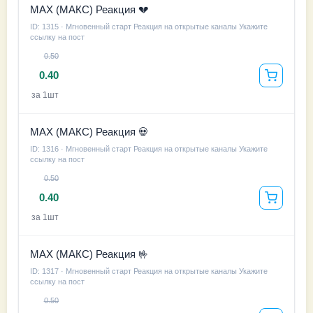
MAX (МАКС) Реакция 💔
ID: 1315 · Мгновенный старт Реакция на открытые каналы Укажите
ссылку на пост
0.50
0.40
за 1шт
MAX (МАКС) Реакция 💀
ID: 1316 · Мгновенный старт Реакция на открытые каналы Укажите
ссылку на пост
0.50
0.40
за 1шт
MAX (МАКС) Реакция 🤟
ID: 1317 · Мгновенный старт Реакция на открытые каналы Укажите
ссылку на пост
0.50