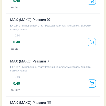
0.40
за 1шт
MAX (МАКС) Реакция 🍑
ID: 1341 · Мгновенный старт Реакция на открытые каналы Укажите
ссылку на пост
0.50
0.40
за 1шт
MAX (МАКС) Реакция ⚡️
ID: 1342 · Мгновенный старт Реакция на открытые каналы Укажите
ссылку на пост
0.50
0.40
за 1шт
MAX (МАКС) Реакция 🤷‍♀️