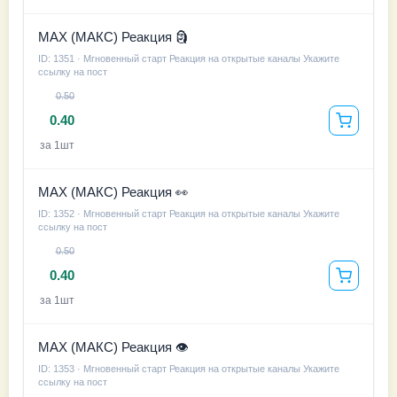
MAX (МАКС) Реакция 🗿
ID: 1351 · Мгновенный старт Реакция на открытые каналы Укажите
ссылку на пост
0.50
0.40
за 1шт
MAX (МАКС) Реакция 👀
ID: 1352 · Мгновенный старт Реакция на открытые каналы Укажите
ссылку на пост
0.50
0.40
за 1шт
MAX (МАКС) Реакция 👁️
ID: 1353 · Мгновенный старт Реакция на открытые каналы Укажите
ссылку на пост